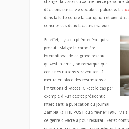
changer la vision qu »a une tierce personne d
décisions sur sa vie sociale et politique. L »
ac
dans la lutte contre la corruption et bien d »a
concilier ces deux facteurs majeurs.
En effet, il y a un phénomène qui se
produit. Malgré le caractère
international de ce grand réseau
qu »est internet, on remarque que
certaines nations s »évertuent à
mettre en place des restrictions et
limitations d »accès. C »est le cas par
exemple d »un décret présidentiel
interdisant la publication du journal
Zambia »s THE POST du 5 février 1996. Mais 
ce genre d »acte a pour résultat l »effet cont
information qu »on veut dissimuler quitte à s