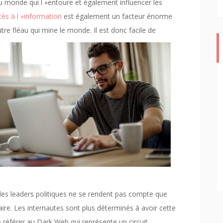
u monde qui l »entoure et également influencer les
cès à l »information
est également un facteur énorme
utre
fléau qui mine le monde. Il est donc facile de
les leaders politiques ne se rendent pas compte que
raire. Les internautes sont plus déterminés à avoir cette
e référer au Dark Web qui représente un circuit