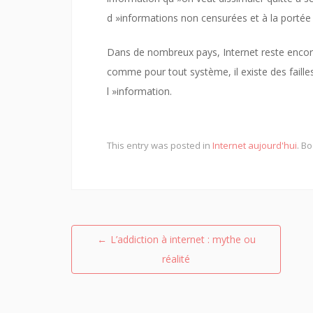
d »informations non censurées et à la portée
Dans de nombreux pays, Internet reste encor
comme pour tout système, il existe des failles
l »information.
This entry was posted in
Internet aujourd'hui
. B
Navigation
←
L’addiction à internet : mythe ou
de
réalité
l’article