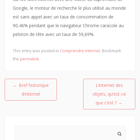
Google, le moteur de recherche le plus utilisé au monde
est sans appel avec un taux de consommation de
90,46% pendant que le navigateur Chrome caracole au
peloton de tête avec un taux de 59,69%.
This entry was posted in
Comprendre internet
. Bookmark
the
permalink
.
Navigation
←
Bref historique
L’internet des
de
d’internet
objets, qu’est-ce
l’article
que c’est ?
→
Search
for: